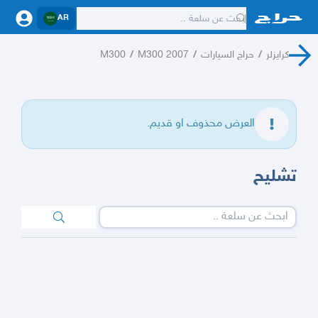
AR
كرايزلر
/
حراج السيارات
/
M300 2007
/
M300
العرض محذوف او قديم.
تشليح