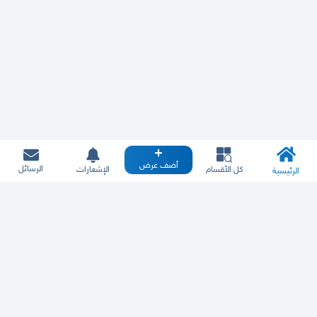
أضف عرض
الرسائل
كل الأقسام
الإشعارات
الرئيسية