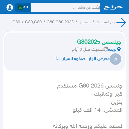
AR
حراج السيارات
/
جنسس
/
G80,G80 2025
/
G80,G80
/
G80
جينسس G802025
بريدة
تحديث
قبل ٥ أيام
م
معرض انوار الصفوه للسيارات1
الممشى: 14 ألف كيلو