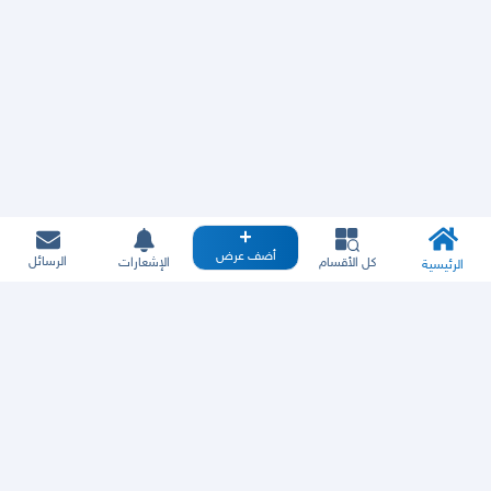
أضف عرض
الرسائل
كل الأقسام
الإشعارات
الرئيسية