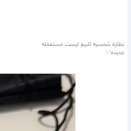
جديده✅