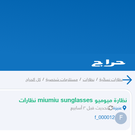
نظارات نسائية
/
نظارات
/
مستلزمات شخصية
/
كل الحراج
نظارة ميوميو miumiu sunglasses نظارات
عنيزة
تحديث
قبل ٣ أسابيع
F
f_000012