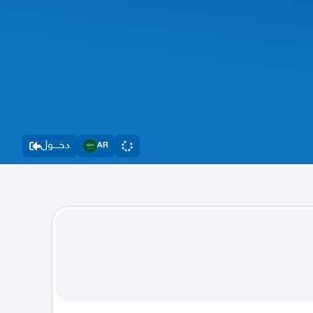
دخــــول
AR