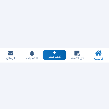
أضف عرض
الرسائل
كل الأقسام
الإشعارات
الرئيسية