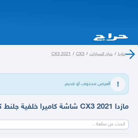
مازدا
/
حراج السيارات
/
CX3
/
CX3 2021
العرض محذوف او قديم.
مازدا 2021 CX3 شاشة كاميرا خلفية جلنط كهرباء مرايا كهرباء