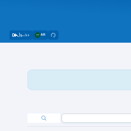
دخــــول
AR