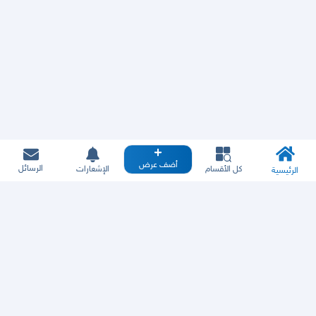
أضف عرض
الرسائل
كل الأقسام
الإشعارات
الرئيسية