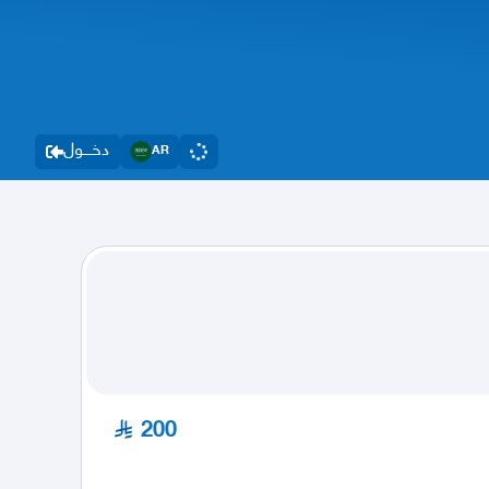
دخــــول
AR
200