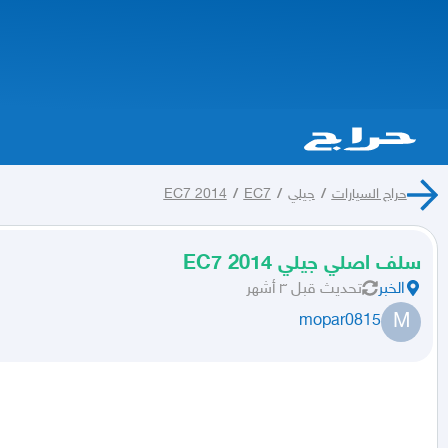
حراج السيارات
/
جيلي
/
EC7
/
EC7 2014
سلف اصلي جيلي EC7 2014
الخبر
تحديث
قبل ٣ أشهر
M
mopar0815