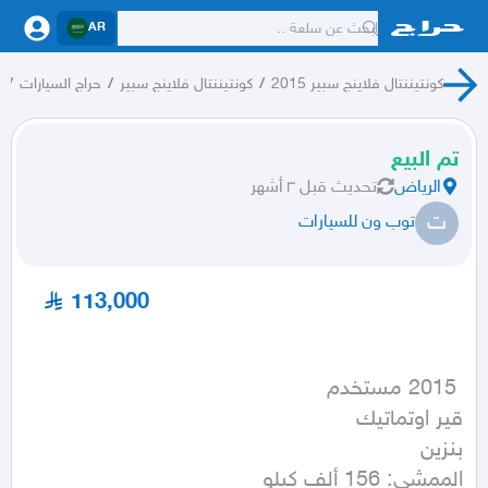
AR
كونتيننتال فلاينج سبير 2015
/
كونتيننتال فلاينج سبير
/
حراج السيارات
/
ب
تم البيع
الرياض
تحديث
قبل ٣ أشهر
ت
توب ون للسيارات
113,000
الممشى: 156 ألف كيلو