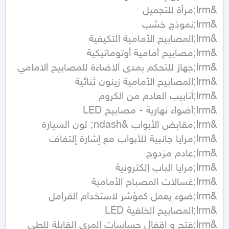
&lrm;فتح و اقفال حساسات المري القابلة للطي 