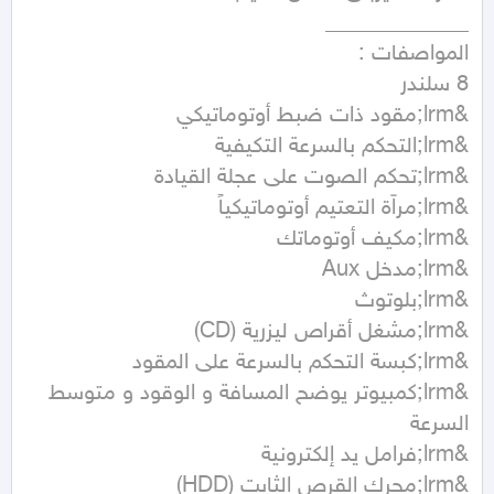
&lrm;كمبيوتر يوضح المسافة و الوقود و متوسط 