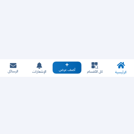
أضف عرض
الرسائل
كل الأقسام
الإشعارات
الرئيسية