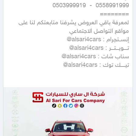
لمعرفة باقي العروض يشرفنا متابعتكم لنا على 
تيـــــك توك : alsari4cars@