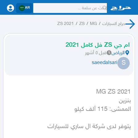
AR
حراج السيارات
/
MG
/
ZS
/
ZS 2021
ام جي ZS فل كامل 2021
الرياض
قبل ٥ أشهر
S
saeedalsari
الممشى: 115 ألف كيلو