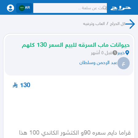
AR
كل الحراج
/
العاب وترفيه
حيوانات ماب السرقه للبيع السعر 130 كلهم
خيبر
قبل ٥ أشهر
ع
عبد الرحمن وسلطان
130
قراما دايم سعره 90و الكتشور الكاندي 100 هذا 