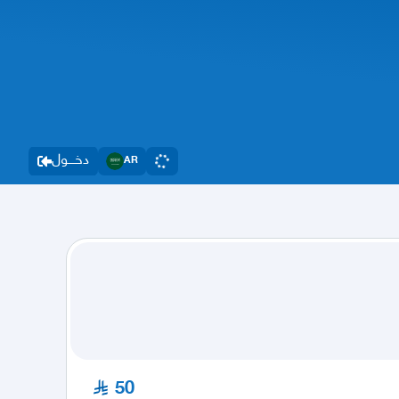
دخــــول
AR
50