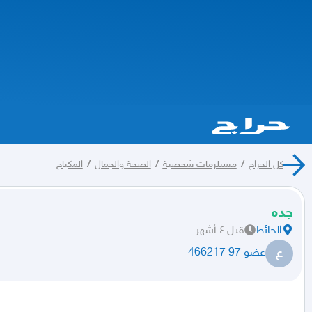
كل الحراج
/
مستلزمات شخصية
/
الصحة والجمال
/
المكياج
جده
الحائط
قبل ٤ أشهر
ع
عضو 97 466217