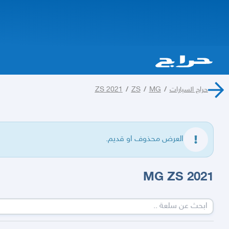
حراج السيارات
/
MG
/
ZS
/
ZS 2021
العرض محذوف او قديم.
MG ZS 2021