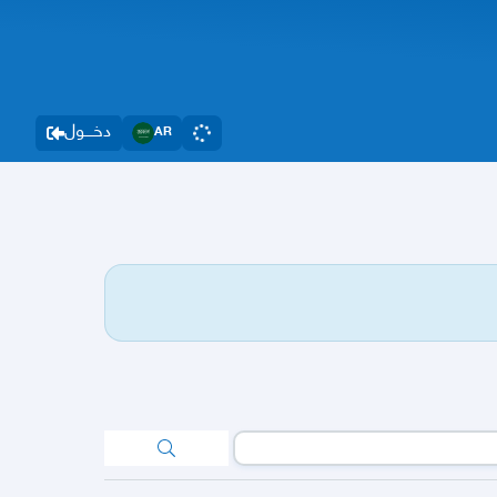
دخــــول
AR