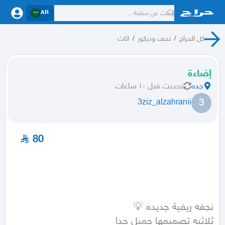
AR
كل الحراج
/
تحف وديكور
/
اثاث
إضاءة
جده
تحديث
قبل ١٠ ساعات
3
3ziz_alzahranii
80