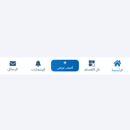
أضف عرض
الرسائل
كل الأقسام
الإشعارات
الرئيسية