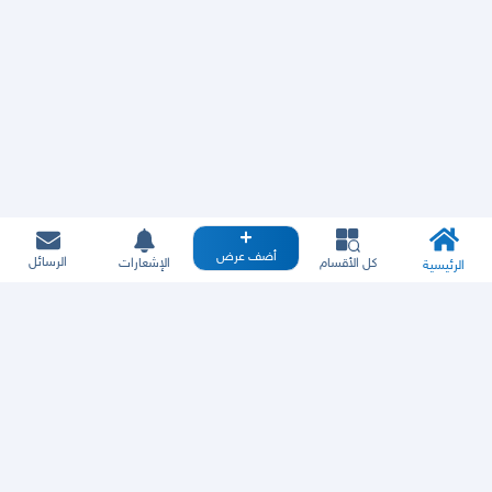
أضف عرض
الرسائل
كل الأقسام
الإشعارات
الرئيسية