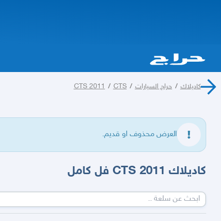
كاديلاك
/
حراج السيارات
/
CTS
/
CTS 2011
العرض محذوف او قديم.
كاديلاك CTS 2011 فل كامل