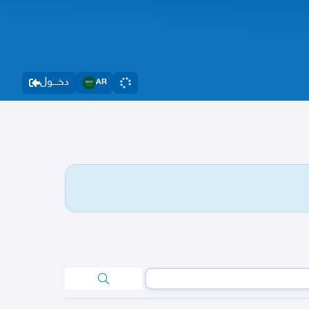
دخــــول
AR