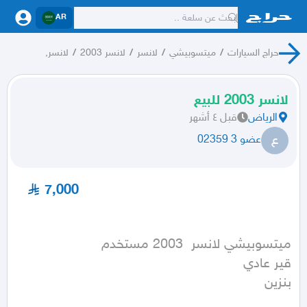
AR
حراج السيارات
/
ميتسوبيشي
/
لانسر
/
لانسر 2003
/
لانسر,
لانسر 2003 للبيع
الرياض
قبل ٤ أشهر
ع
عضو 3 02359
7,000
بنزين