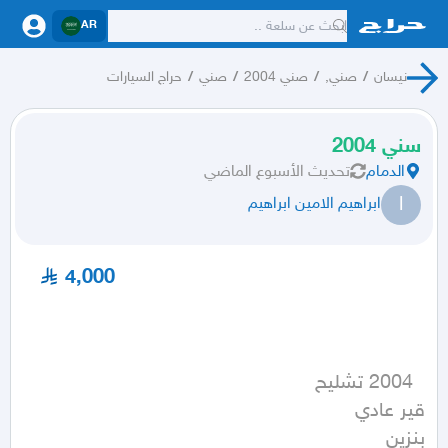
AR
نيسان
/
صني,
/
صني 2004
/
صني
/
حراج السيارات
سني 2004
الدمام
تحديث
الأسبوع الماضي
ا
ابراهيم الامين ابراهيم
4,000
بنزين