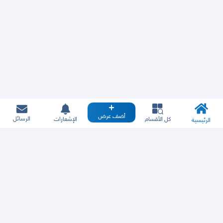
أضف عرض
الرسائل
كل الأقسام
الإشعارات
الرئيسية