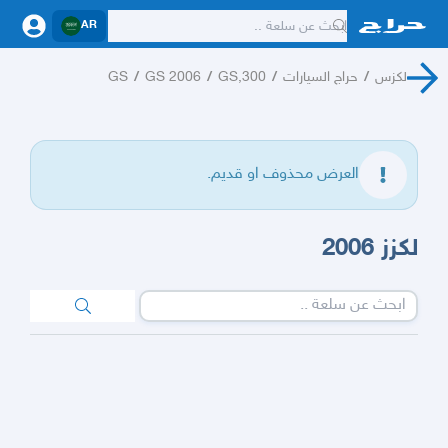
AR
لكزس
/
حراج السيارات
/
GS,300
/
GS 2006
/
GS
العرض محذوف او قديم.
لكزز 2006