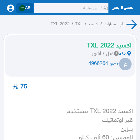
AR
حراج السيارات
/
اكسيد
/
TXL
/
TXL 2022
اكسيد 2022 TXL
مكه
قبل ٤ أشهر
ع
عضو 4966264
75
الممشى: 60 ألف كيلو