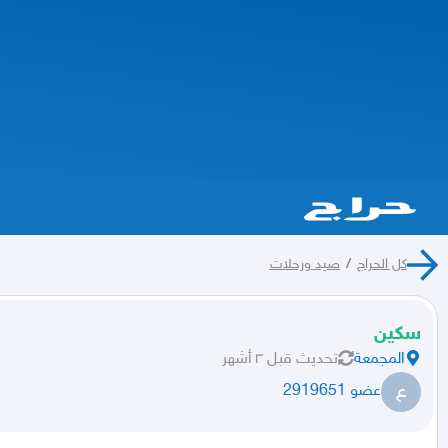
كل الحراج
/
صيد ورحلات
سكين
المجمعة
تحديث
قبل ٣ أشهر
ع
عضو 2919651