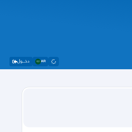
دخــــول
AR