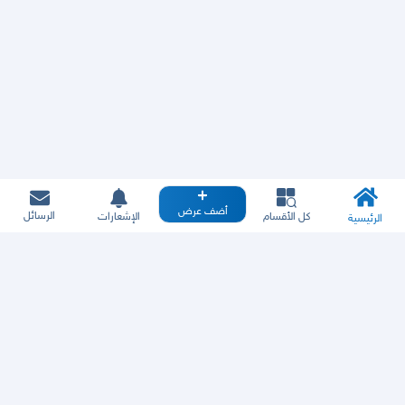
أضف عرض
الرسائل
كل الأقسام
الإشعارات
الرئيسية