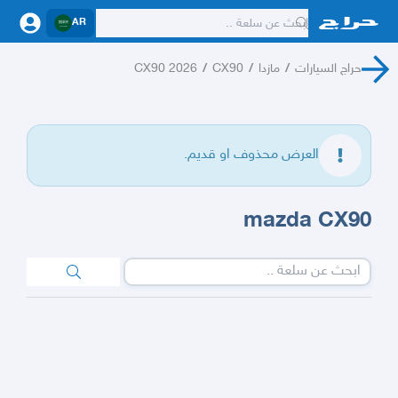
AR
حراج السيارات
/
مازدا
/
CX90
/
CX90 2026
العرض محذوف او قديم.
mazda CX90