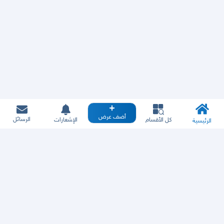
أضف عرض
الرسائل
كل الأقسام
الإشعارات
الرئيسية