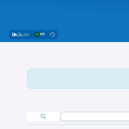
دخــــول
AR