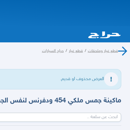
قطع غيار وملحقات
/
قطع غيار
/
حراج السيارات
العرض محذوف او قديم.
ماكينة جمس ملكي 454 ودفرنس لنفس الجمس كلهم بحالة ممتازة جد