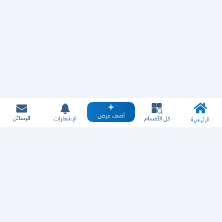
أضف عرض
الرسائل
كل الأقسام
الإشعارات
الرئيسية