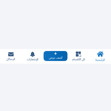
أضف عرض
الرسائل
كل الأقسام
الإشعارات
الرئيسية