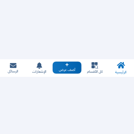
أضف عرض
الرسائل
كل الأقسام
الإشعارات
الرئيسية