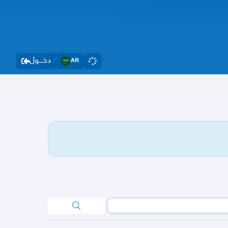
دخــــول
AR