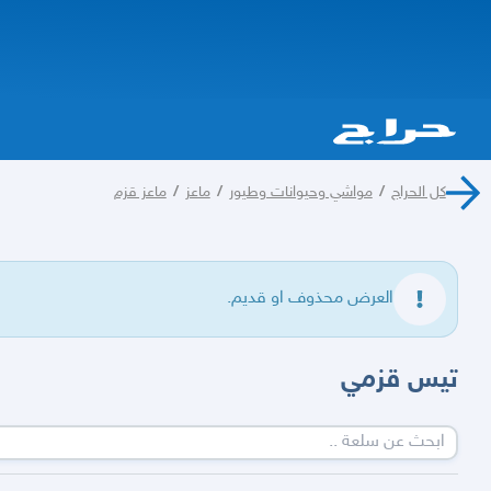
كل الحراج
/
مواشي وحيوانات وطيور
/
ماعز
/
ماعز قزم
العرض محذوف او قديم.
تيس قزمي