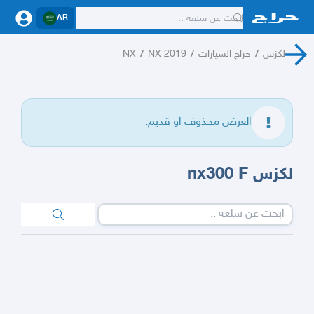
AR
لكزس
/
حراج السيارات
/
NX 2019
/
NX
العرض محذوف او قديم.
لكزس nx300 F