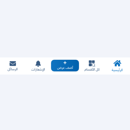
أضف عرض
الرسائل
كل الأقسام
الإشعارات
الرئيسية