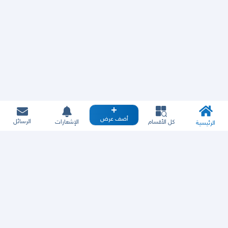
أضف عرض
الرسائل
كل الأقسام
الإشعارات
الرئيسية