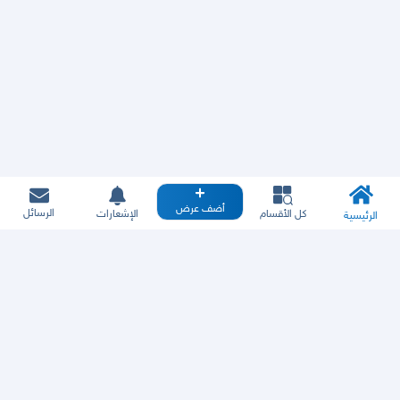
أضف عرض
الرسائل
كل الأقسام
الإشعارات
الرئيسية