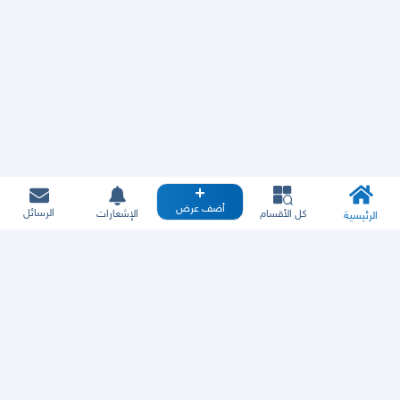
أضف عرض
الرسائل
كل الأقسام
الإشعارات
الرئيسية