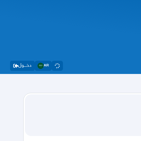
دخــــول
AR