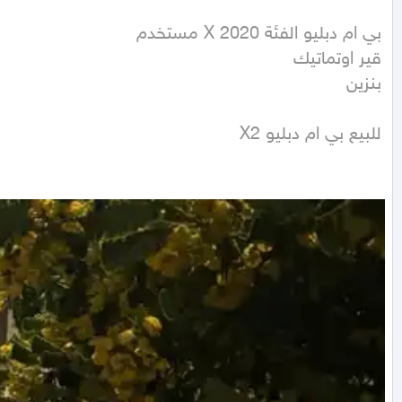
بنزين
للبيع بي ام دبليو X2