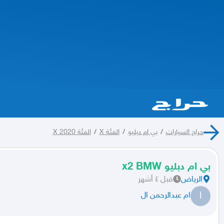
حراج السيارات
/
بي ام دبليو
/
الفئة X
/
الفئة X 2020
بي ام دبليو x2 BMW
الرياض
قبل ٤ أشهر
ا
ام عبدالرحمن ال