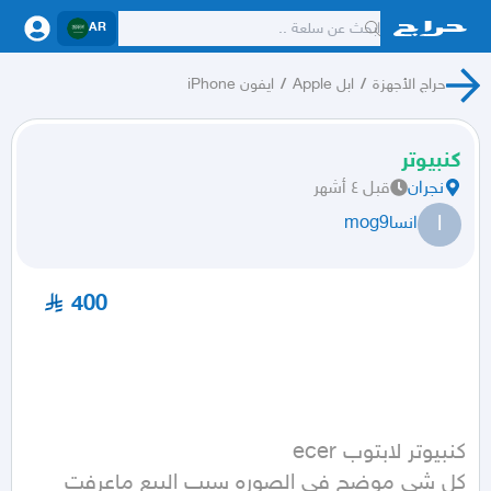
AR
حراج الأجهزة
/
ابل Apple
/
ايفون iPhone
كنبيوتر
نجران
قبل ٤ أشهر
ا
انساmog9
400
كل شي موضح في الصوره سبب البيع ماعرفت 