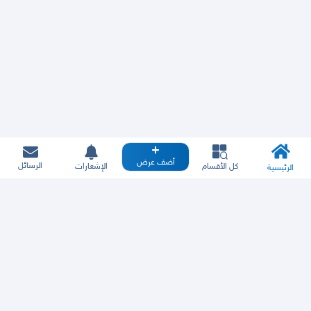
أضف عرض
الرسائل
كل الأقسام
الإشعارات
الرئيسية