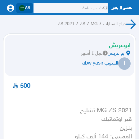
AR
حراج السيارات
/
MG
/
ZS
/
ZS 2021
ابوعريش
ابو عريش
قبل ٤ أشهر
ا
الجنوب abw yasir
500
الممشى: 144 ألف كيلو