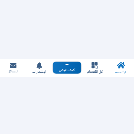
أضف عرض
الرسائل
كل الأقسام
الإشعارات
الرئيسية