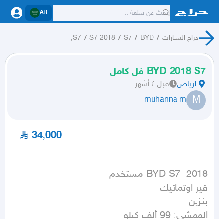
AR
حراج السيارات
/
BYD
/
S7
/
S7 2018
/
S7,
BYD 2018 S7 فل كامل
الرياض
قبل ٤ أشهر
M
muhanna m
34,000
الممشى: 99 ألف كيلو