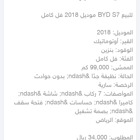
المواصفات: 7 ركاب &ndash; شاشة &ndash; 
كاميرا &ndash; حساسات &ndash; فتحة سقف 