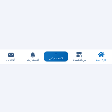
أضف عرض
الرسائل
كل الأقسام
الإشعارات
الرئيسية