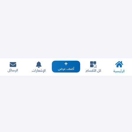
أضف عرض
الرسائل
كل الأقسام
الإشعارات
الرئيسية