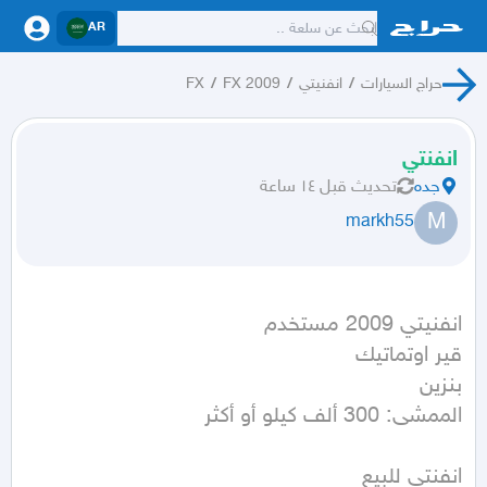
AR
حراج السيارات
/
انفنيتي
/
FX 2009
/
FX
انفنتي
جده
تحديث
قبل ١٤ ساعة
M
markh55
الممشى: 300 ألف كيلو أو أكثر
انفنتي للبيع