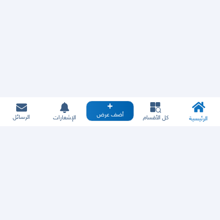
أضف عرض
الرسائل
كل الأقسام
الإشعارات
الرئيسية