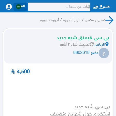
AR
كمبيوتر مكتبي
/
حراج الأجهزة
/
أجهزة كمبيوتر
بي سي قيمنق شبه جديد
الرياض
تحديث
قبل ٣ أشهر
ع
عضو 8802618
4,500