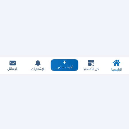
أضف عرض
الرسائل
كل الأقسام
الإشعارات
الرئيسية