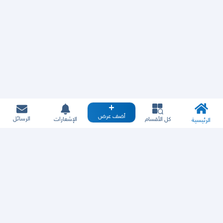
أضف عرض
الرسائل
كل الأقسام
الإشعارات
الرئيسية