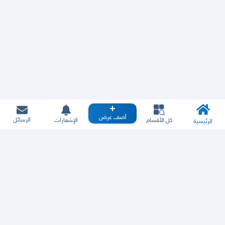
أضف عرض
الرسائل
كل الأقسام
الإشعارات
الرئيسية