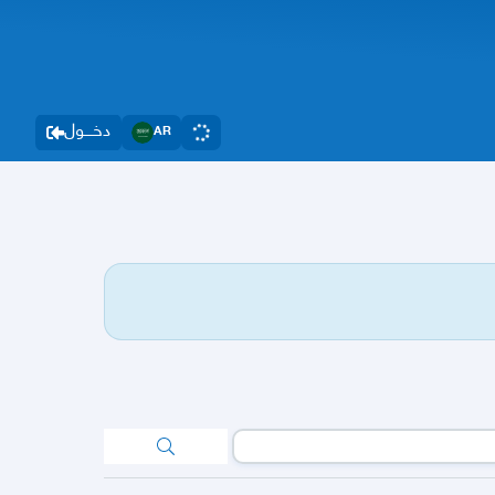
دخــــول
AR