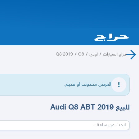
حراج السيارات
/
اودي
/
Q8
/
Q8 2019
العرض محذوف او قديم.
للبيع Audi Q8 ABT 2019