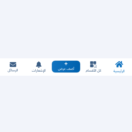
أضف عرض
الرسائل
كل الأقسام
الإشعارات
الرئيسية